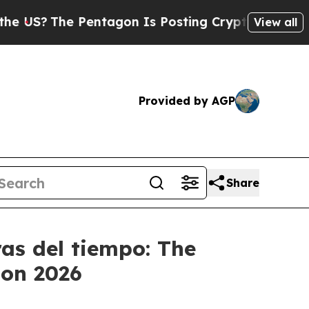
S?
The Pentagon Is Posting Cryptic Biblical Mess
View all
Provided by AGP
Share
as del tiempo: The
don 2026