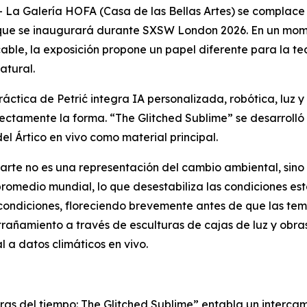
 Galería HOFA (Casa de las Bellas Artes) se complace 
ć que se inaugurará durante SXSW London 2026. En un mo
able, la exposición propone un papel diferente para la tec
atural.
ctica de Petrić integra IA personalizada, robótica, luz 
ectamente la forma. “
The Glitched Sublime
” se desarrolló
el Ártico en vivo como material principal.
arte no es una representación del cambio ambiental, sino un 
romedio mundial, lo que desestabiliza las condiciones es
condiciones, floreciendo brevemente antes de que las tem
trañamiento a través de esculturas de cajas de luz y obr
 a datos climáticos en vivo.
ras del tiempo: The Glitched Sublime”
entabla un intercamb