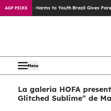
 to Abate Harms to Youth
Brazil Gives Parents S
AGP PICKS
Menu
La galería HOFA present
Glitched Sublime” de M